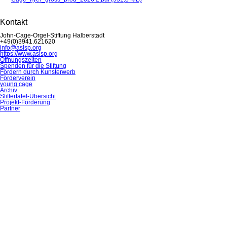
Kontakt
John-Cage-Orgel-Stiftung Halberstadt
+49(0)3941.621620
info@aslsp.org
https://www.aslsp.org
Navigation
Öffnungszeiten
überspringen
Spenden für die Stiftung
Fördern durch Kunsterwerb
Förderverein
young cage
Archiv
Stiftertafel-Übersicht
Projekt-Förderung
Partner