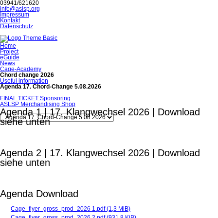
03941/621620
info@aslsp.org
Navigation
Impressum
überspringen
Kontakt
Datenschutz
Navigation
Home
überspringen
Project
eGuide
News
Cage-Academy
Chord change 2026
Useful information
Agenda 17. Chord-Change 5.08.2026
FINAL TICKET Sponsoring
ASLSP Merchandising Shop
Agenda 1 | 17. Klangwechsel 2026 | Download
Zielseite
siehe unten
Agenda 2 | 17. Klangwechsel 2026 | Download
siehe unten
Agenda Download
Cage_flyer_gross_prod_2026 1.pdf
(1,3 MiB)
Cage_flyer_gross_prod_2026 2.pdf
(931,8 KiB)